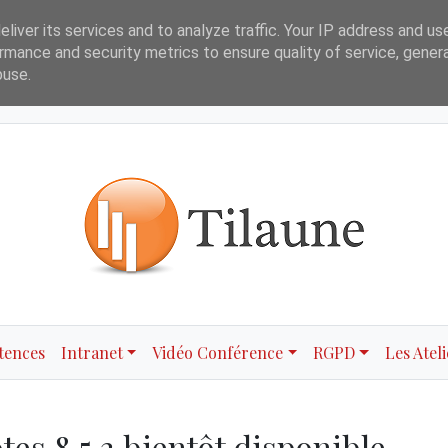
liver its services and to analyze traffic. Your IP address and us
es
Contact
rmance and security metrics to ensure quality of service, gene
buse.
tences
Intranet
Vidéo Conférence
RGPD
Les Ateli
tes 8.5.3 bientôt disponible ...