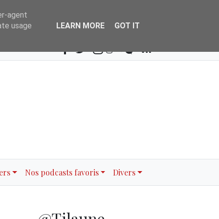
er-agent
Search
rate usage
LEARN MORE
GOT IT
ers
Nos podcasts favoris
Divers
@Tilaune