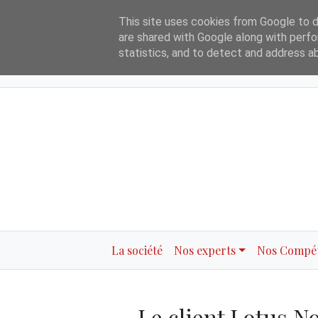
int
in
This site uses cookies from Google to de
Tilaune ..
Home
Légal
Partenair
are shared with Google along with perfo
statistics, and to detect and address a
La société
Nos experts
Nos Compé
Le client Lotus No