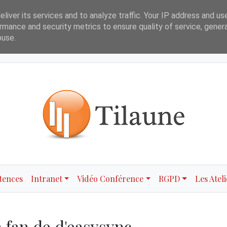
liver its services and to analyze traffic. Your IP address and us
es
Contact
rmance and security metrics to ensure quality of service, gene
buse.
tences
Intranet
Vidéo Conférence
RGPD
Les Ateli
n fan de d'easysync ...