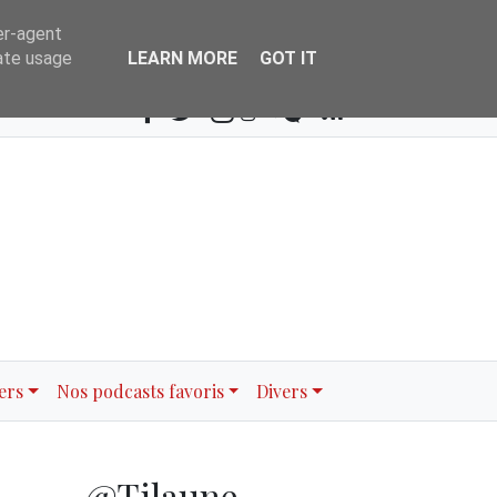
er-agent
Search
rate usage
LEARN MORE
GOT IT
ers
Nos podcasts favoris
Divers
@Tilaune