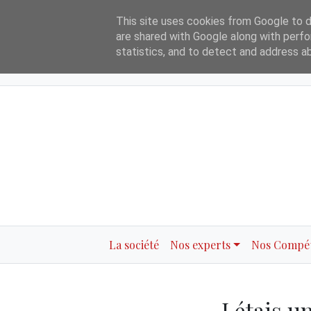
int
in
This site uses cookies from Google to de
Tilaune ..
Home
Légal
Partenair
are shared with Google along with perfo
statistics, and to detect and address a
La société
Nos experts
Nos Compé
J étais u