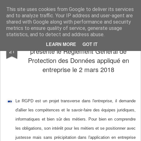
Tilaune ..
Tilaune vous assiste dans le conseil, la mise en œuvre et l'intégration d'architecture collaborative. Nous sommes des spécialistes de HCL Domino et HCL Connections. Nous réalisons audit, migration et intégration des structures au sein de votre architecture actuelle. Nous disposons d'expert sur le RGPD et fournissons les prestations de DPO mutualisés.
This site uses cookies from Google to deliver its services
and to analyze traffic. Your IP address and user-agent are
shared with Google along with performance and security
metrics to ensure quality of service, generate usage
statistics, and to detect and address abuse.
#RGPD Le cabinet #FIDAL et #Tilaune
FEB
LEARN MORE
GOT IT
présente le Réglement Général de
21
Protection des Données appliqué en
entreprise le 2 mars 2018
Le RGPD est un projet transverse dans l'entreprise, il demande
d'allier les compétences et le savoir-faire des équipes juridiques,
informatiques et bien sûr des métiers. Pour bien en comprendre
les obligations, son intérêt pour les métiers et se positionner avec
justesse mais sans précipitation dans l'application en entreprise