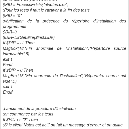
$PID = ProcessExists("nlnotes.exe")
;Pour les tests il faut le ractiver a la fin des tests
$PID = "0"
;vérification de la présence du répertoire d'installation des
programmes
$DIR=0
$DIR=DirGetSize($installDir)
If $DIR = -1 Then
MsgBox(16,"Fin anormale de l'installation","Répertoire source
introuvable",5)
exit 1
EndIf
If $DIR = 0 Then
MsgBox(16,"Fin anormale de l'installation","Répertoire source est
vide",5)
exit 1
EndIf
;Lancement de la procdure d'installation
;on commence par les tests
If $PID <> "0" Then
;Si le client Notes est actif on fait un message d'erreur et on quitte