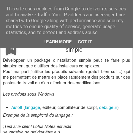
Tilaune ..
Tilaune vous assiste dans le conseil, la mise en œuvre et l'intégration d'architecture collaborative. Nous sommes des spécialistes de HCL Domino et HCL Connections. Nous réalisons audit, migration et intégration des structures au sein de votre architecture actuelle. Nous disposons d'expert sur le RGPD et fournissons les prestations de DPO mutualisés.
This site uses cookies from Google to deliver its services
and to analyze traffic. Your IP address and user-agent are
shared with Google along with performance and security
metrics to ensure quality of service, generate usage
statistics, and to detect and address abuse.
Développement de package d'installation
MAY
LEARN MORE
GOT IT
16
simple
Développer un package d'installation simple peut se faire plus
simplement que d'utiliser des installeurs complexes.
Pour ma part j'utilise les produits suivants (gratuit bien sûr ..) qui
me permettent de mettre en place rapidement des produits sur des
postes de travail ou d'en effectuer des modifications.
Les produits sous Windows
AutoIt
(
langage
, editeur, compilateur de script,
debugeur
)
Exemple de la simplicité du langage :
;Test si le client Lotus Notes est actif
;la variable de pid doit être a 0