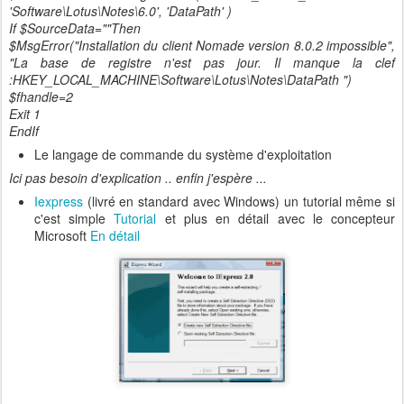
'Software\Lotus\Notes\6.0', 'DataPath' )
If $SourceData=""Then
$MsgError("Installation du client Nomade version 8.0.2 impossible",
"La base de registre n'est pas jour. Il manque la clef
:HKEY_LOCAL_MACHINE\Software\Lotus\Notes\DataPath ")
$fhandle=2
Exit 1
EndIf
Le langage de commande du système d'exploitation
Ici pas besoin d'explication .. enfin j'espère ...
Iexpress
(livré en standard avec Windows) un tutorial même si
c'est simple
Tutorial
et plus en détail avec le concepteur
Microsoft
En détail