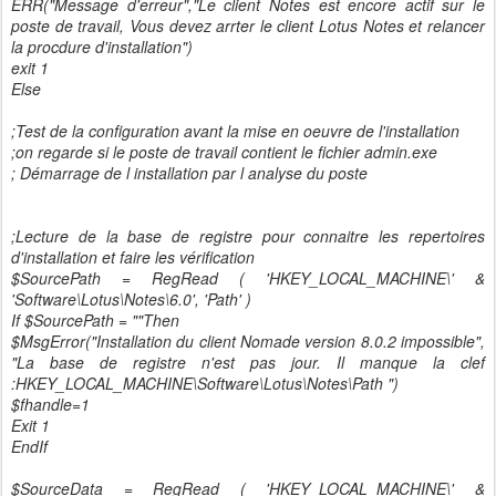
ERR("Message d'erreur","Le client Notes est encore actif sur le
poste de travail, Vous devez arrter le client Lotus Notes et relancer
la procdure d'installation")
exit 1
Else
;Test de la configuration avant la mise en oeuvre de l'installation
;on regarde si le poste de travail contient le fichier admin.exe
; Démarrage de l installation par l analyse du poste
;Lecture de la base de registre pour connaitre les repertoires
d'installation et faire les vérification
$SourcePath = RegRead ( 'HKEY_LOCAL_MACHINE\' &
'Software\Lotus\Notes\6.0', 'Path' )
If $SourcePath = ""Then
$MsgError("Installation du client Nomade version 8.0.2 impossible",
"La base de registre n'est pas jour. Il manque la clef
:HKEY_LOCAL_MACHINE\Software\Lotus\Notes\Path ")
$fhandle=1
Exit 1
EndIf
$SourceData = RegRead ( 'HKEY_LOCAL_MACHINE\' &